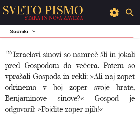
SVETO PISMO
STARA IN NOVA ZAVEZA
Sodniki
23
Izraelovi sinovi so namreč šli in jokali
pred Gospodom do večera. Potem so
vprašali Gospoda in rekli: »Ali naj zopet
odrinemo v boj zoper svoje brate,
Benjaminove sinove?« Gospod je
odgovoril: »Pojdite zoper njih!«