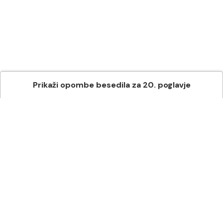
Prikaži
opombe besedila
za
20
. poglavje