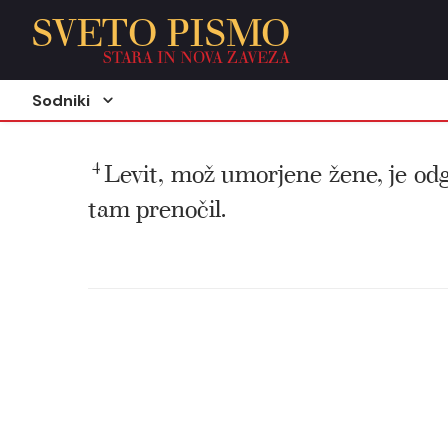
SVETO PISMO
STARA IN NOVA ZAVEZA
Sodniki
4
Levit, mož umorjene žene, je odgov
tam prenočil.