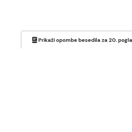
Prikaži
opombe besedila
za
20
. pogl
O SVETEM PISMU