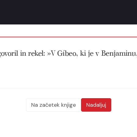
oril in rekel: »V Gíbeo, ki je v Benjaminu, 
Na začetek knjige
Nadaljuj