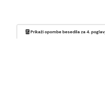
Prikaži
opombe besedila
za
4
. poglav
O SVETEM PISMU