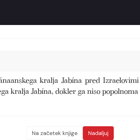
ánaanskega kralja Jabína pred Izraelovimi 
ga kralja Jabína, dokler ga niso popolnoma u
Na začetek knjige
Nadaljuj