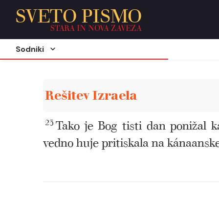
SVETO PISMO
STARA IN NOVA ZAVEZA
Sodniki
Rešitev Izraela
23
Tako je Bog tisti dan ponižal k
vedno huje pritiskala na kánaanske