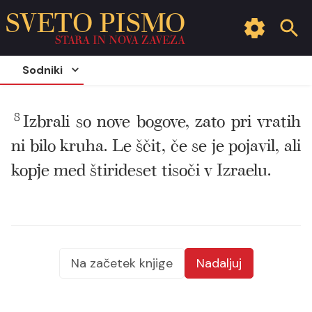
SVETO PISMO
STARA IN NOVA ZAVEZA
Sodniki
8
Izbrali so nove bogove, zato pri vratih
ni bilo kruha. Le ščit, če se je pojavil, ali
kopje med štirideset tisoči v Izraelu.
Na začetek knjige
Nadaljuj