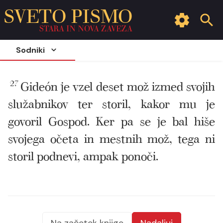
SVETO PISMO
STARA IN NOVA ZAVEZA
Sodniki
27
Gideón je vzel deset mož izmed svojih
služabnikov ter storil, kakor mu je
govoril Gospod. Ker pa se je bal hiše
svojega očeta in mestnih mož, tega ni
storil podnevi, ampak ponoči.