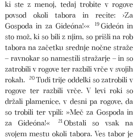
ki ste z menoj, tedaj trobite v rogove
povsod okoli tabora in recite: ›Za
Gospoda in za Gideóna!‹«
19
Gideón in
sto mož, ki so bili z njim, so prišli na rob
tabora na začetku srednje nočne straže
– ravnokar so namestili stražarje – in so
zatrobili v rogove ter razbili vrče v svojih
rokah.
20
Tudi trije oddelki so zatrobili v
rogove ter razbili vrče. V levi roki so
držali plamenice, v desni pa rogove, da
so trobili ter vpili: »Meč za Gospoda in
za Gideóna!«
21
Obstali so vsak na
svojem mestu okoli tabora. Ves tabor je