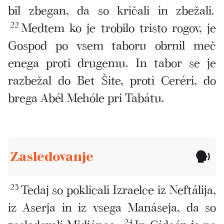
bil zbegan, da so kričali in zbežali.
22
Medtem ko je trobilo tristo rogov, je
Gospod po vsem taboru obrnil meč
enega proti drugemu. In tabor se je
razbežal do Bet Šite, proti Ceréri, do
brega Abél Mehóle pri Tabátu.
Zasledovanje
23
Tedaj so poklicali Izraelce iz Neftálija,
iz Aserja in iz vsega Manáseja, da so
zasledovali Midjánce.
24
In Gideón je po