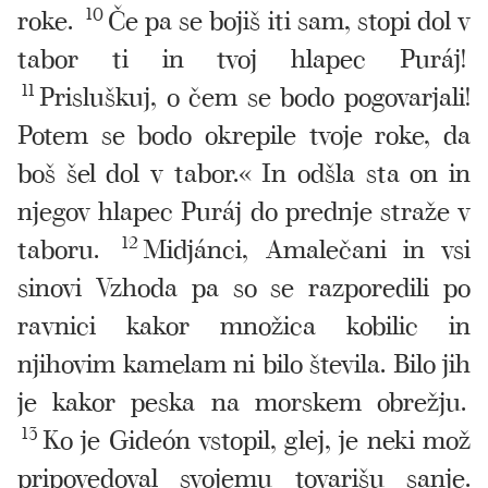
roke.
10
Če pa se bojiš iti sam, stopi dol v
tabor ti in tvoj hlapec Puráj!
11
Prisluškuj, o čem se bodo pogovarjali!
Potem se bodo okrepile tvoje roke, da
boš šel dol v tabor.« In odšla sta on in
njegov hlapec Puráj do prednje straže v
taboru.
12
Midjánci, Amalečani in vsi
sinovi Vzhoda pa so se razporedili po
ravnici kakor množica kobilic in
njihovim kamelam ni bilo števila. Bilo jih
je kakor peska na morskem obrežju.
13
Ko je Gideón vstopil, glej, je neki mož
pripovedoval svojemu tovarišu sanje.