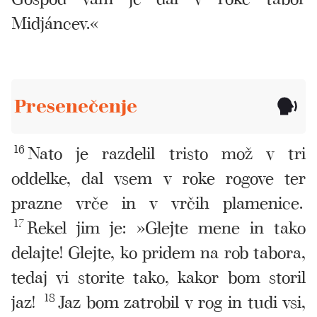
Midjáncev.«
Presenečenje
16
Nato je razdelil tristo mož v tri
oddelke, dal vsem v roke rogove ter
prazne vrče in v vrčih plamenice.
17
Rekel jim je: »Glejte mene in tako
delajte! Glejte, ko pridem na rob tabora,
tedaj vi storite tako, kakor bom storil
jaz!
18
Jaz bom zatrobil v rog in tudi vsi,