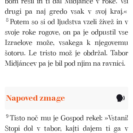
bom rešil in ti dal Midjánce v roke. Vsi
drugi pa naj gredo vsak v svoj kraj.«
8
Potem so si od ljudstva vzeli živež in v
svoje roke rogove, on pa je odpustil vse
Izraelove može, vsakega k njegovemu
šotoru. Le tristo mož je obdržal. Tabor
Midjáncev pa je bil pod njim na ravnici.
Napoved zmage
9
Tisto noč mu je Gospod rekel: »Vstani!
Stopi dol v tabor, kajti dajem ti ga v