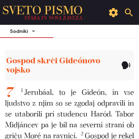
SVETO PISMO
STARA IN NOVA ZAVEZA
Sodniki
Gospod skrči Gideónovo
vojsko
1
Jerubáal, to je Gideón, in vse
7
ljudstvo z njim so se zgodaj odpravili in
se utaborili pri studencu Haród. Tabor
Midjáncev pa je bil na severni strani ob
griču Moré na ravnici.
2
Gospod je rekel