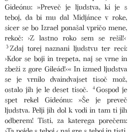
Gideónu: »Preveč je ljudstva, ki je s
teboj, da bi mu dal Midjánce v roke,
sicer se bo Izrael ponašal vpričo mene,
rekoč: ›Z lastno roko sem se rešil!‹
3
Zdaj torej naznani ljudstvu ter reci:
›Kdor se boji in trepeta, naj se vrne in
zbeži z gore Gileád!‹« In izmed ljudstva
se je vrnilo dvaindvajset tisoč mož,
ostalo jih je le deset tisoč.
4
Gospod je
spet rekel Gideónu: »Še je preveč
ljudstva. Pelji jih dol k vodi in tam ti jih
odberem! Tisti, za katerega porečem:
›Ta pojde s teboj,‹ naj gre s teboj in tisti,