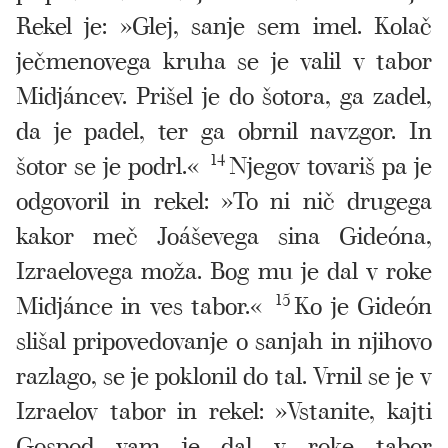
Rekel je: »Glej, sanje sem imel. Kolač
ječmenovega kruha se je valil v tabor
Midjáncev. Prišel je do šotora, ga zadel,
da je padel, ter ga obrnil navzgor. In
šotor se je podrl.«
14
Njegov tovariš pa je
odgovoril in rekel: »To ni nič drugega
kakor meč Joáševega sina Gideóna,
Izraelovega moža. Bog mu je dal v roke
Midjánce in ves tabor.«
15
Ko je Gideón
slišal pripovedovanje o sanjah in njihovo
razlago, se je poklonil do tal. Vrnil se je v
Izraelov tabor in rekel: »Vstanite, kajti
Gospod vam je dal v roke tabor