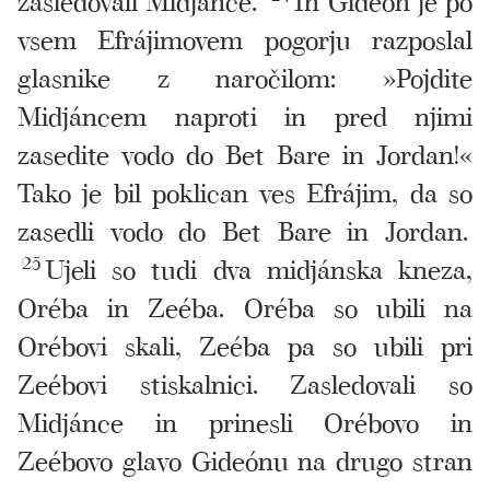
vsem Efrájimovem pogorju razposlal
glasnike z naročilom: »Pojdite
Midjáncem naproti in pred njimi
zasedite vodo do Bet Bare in Jordan!«
Tako je bil poklican ves Efrájim, da so
zasedli vodo do Bet Bare in Jordan.
25
Ujeli so tudi dva midjánska kneza,
Oréba in Zeéba. Oréba so ubili na
Orébovi skali, Zeéba pa so ubili pri
Zeébovi stiskalnici. Zasledovali so
Midjánce in prinesli Orébovo in
Zeébovo glavo Gideónu na drugo stran