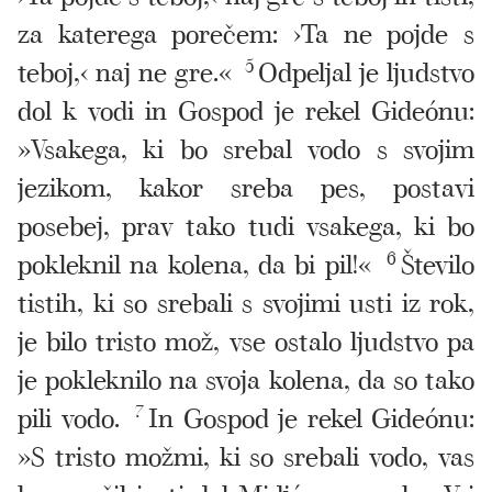
za katerega porečem: ›Ta ne pojde s
teboj,‹ naj ne gre.«
5
Odpeljal je ljudstvo
dol k vodi in Gospod je rekel Gideónu:
»Vsakega, ki bo srebal vodo s svojim
jezikom, kakor sreba pes, postavi
posebej, prav tako tudi vsakega, ki bo
pokleknil na kolena, da bi pil!«
6
Število
tistih, ki so srebali s svojimi usti iz rok,
je bilo tristo mož, vse ostalo ljudstvo pa
je pokleknilo na svoja kolena, da so tako
pili vodo.
7
In Gospod je rekel Gideónu:
»S tristo možmi, ki so srebali vodo, vas