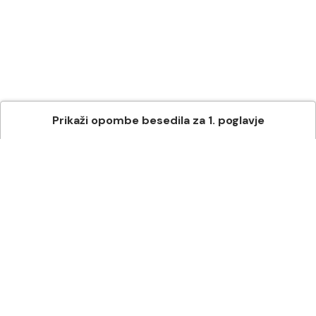
Prikaži
opombe besedila
za
1
. poglavje