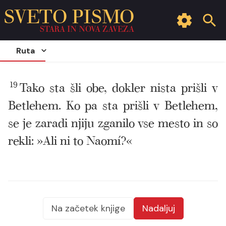
SVETO PISMO
STARA IN NOVA ZAVEZA
Ruta
19
Tako sta šli obe, dokler nista prišli v
Betlehem. Ko pa sta prišli v Betlehem,
se je zaradi njiju zganilo vse mesto in so
rekli: »Ali ni to Naomí?«
Na začetek knjige
Nadaljuj