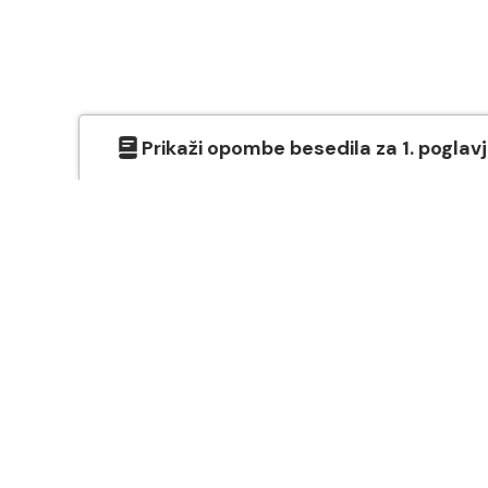
Prikaži
opombe besedila
za
1
. poglav
O SVETEM PISMU