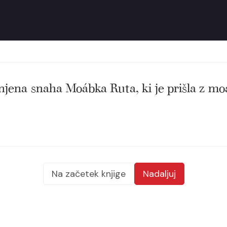
 njena snaha Moábka Ruta, ki je prišla z moá
Na začetek knjige
Nadaljuj