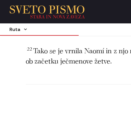
SVETO PISMO
STARA IN NOVA ZAVEZA
Ruta
22
Tako se je vrnila Naomí in z njo
ob začetku ječmenove žetve.