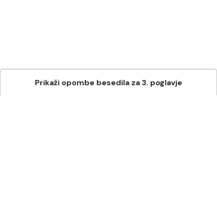
Prikaži
opombe besedila
za
3
. poglavje