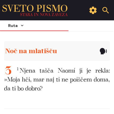
SVETO PISMO
STARA IN NOVA ZAVEZA
Ruta
Noč na mlatišču
1
Njena tašča Naomí ji je rekla:
3
»Moja hči, mar naj ti ne poiščem doma,
da ti bo dobro?