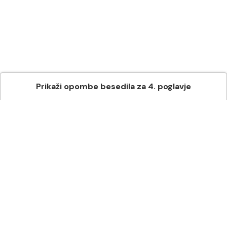
Prikaži
opombe besedila
za
4
. poglavje