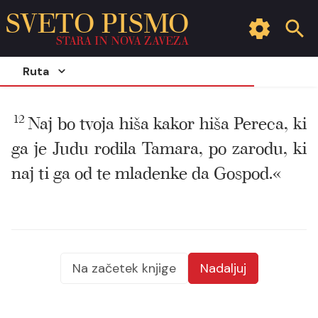
SVETO PISMO
STARA IN NOVA ZAVEZA
Ruta
12
Naj bo tvoja hiša kakor hiša Pereca, ki
ga je Judu rodila Tamara, po zarodu, ki
naj ti ga od te mladenke da Gospod.«
Na začetek knjige
Nadaljuj