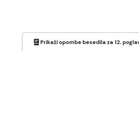
Prikaži
opombe besedila
za
12
. pogla
O SVETEM PISMU