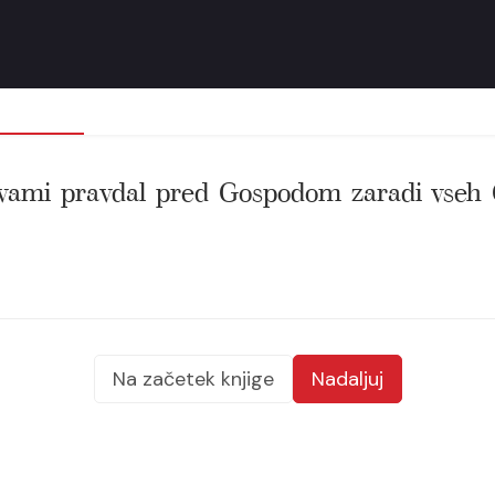
 vami pravdal pred Gospodom zaradi vseh G
Na začetek knjige
Nadaljuj