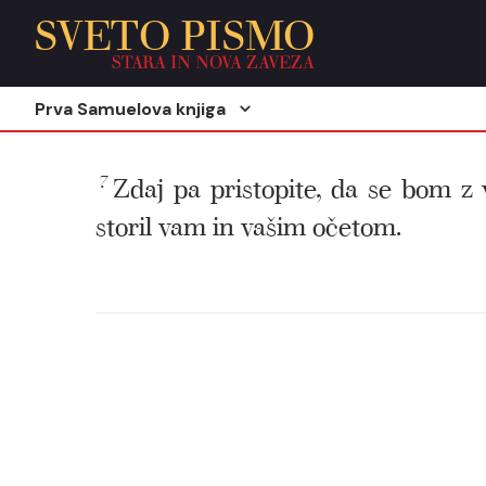
SVETO PISMO
STARA IN NOVA ZAVEZA
Prva Samuelova knjiga
7
Zdaj pa pristopite, da se bom z
storil vam in vašim očetom.