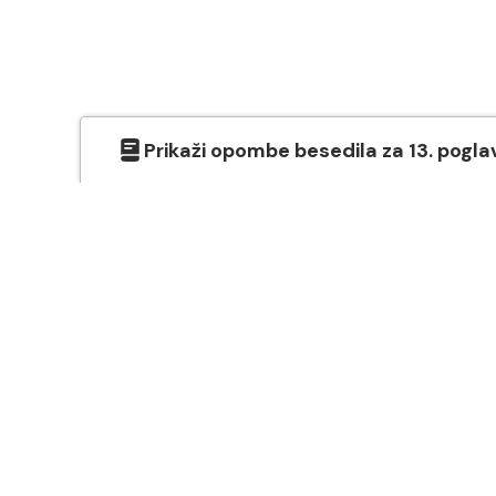
Prikaži
opombe besedila
za
13
. pogla
O SVETEM PISMU