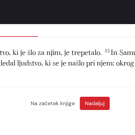
tvo, ki je šlo za njim, je trepetalo.
15
In Samue
edal ljudstvo, ki se je našlo pri njem: okrog
Na začetek knjige
Nadaljuj