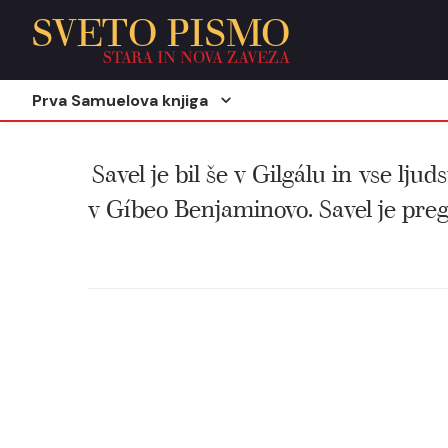
SVETO PISMO
STARA IN NOVA ZAVEZA
Prva Samuelova knjiga
Savel je bil še v Gilgálu in vse ljuds
v Gíbeo Benjaminovo. Savel je pregl