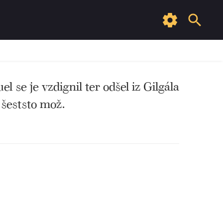
l se je vzdignil ter odšel iz Gilgála
 šeststo mož.