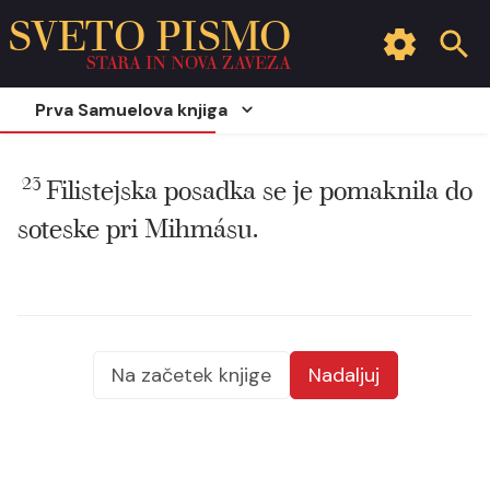
SVETO PISMO
STARA IN NOVA ZAVEZA
Prva Samuelova knjiga
23
Filistejska posadka se je pomaknila do
soteske pri Mihmásu.
Na začetek knjige
Nadaljuj