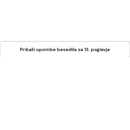
Prikaži
opombe besedila
za
13
. poglavje