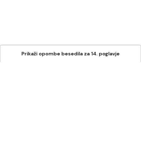
Prikaži
opombe besedila
za
14
. poglavje