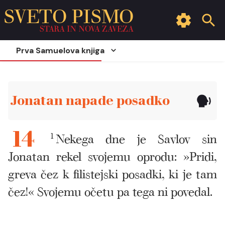
SVETO PISMO
STARA IN NOVA ZAVEZA
Prva Samuelova knjiga
Jonatan napade posadko
1
Nekega dne je Savlov sin
14
Jonatan rekel svojemu oprodu: »Pridi,
greva čez k filistejski posadki, ki je tam
čez!« Svojemu očetu pa tega ni povedal.