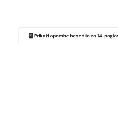
Prikaži
opombe besedila
za
14
. pogla
O SVETEM PISMU