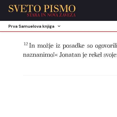
SVETO PISMO
STARA IN NOVA ZAVEZA
Prva Samuelova knjiga
12
In možje iz posadke so ogovoril
naznanimo!« Jonatan je rekel svojem