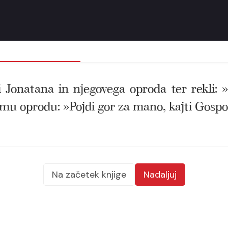
i Jonatana in njegovega oproda ter rekli:
u oprodu: »Pojdi gor za mano, kajti Gospod 
Na začetek knjige
Nadaljuj