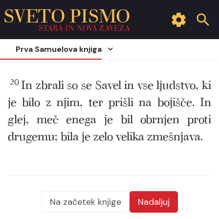
SVETO PISMO
STARA IN NOVA ZAVEZA
Prva Samuelova knjiga
20
In zbrali so se Savel in vse ljudstvo, ki
je bilo z njim, ter prišli na bojišče. In
glej, meč enega je bil obrnjen proti
drugemu; bila je zelo velika zmešnjava.
Na začetek knjige
Nadaljuj