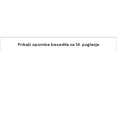
Prikaži
opombe besedila
za
14
. poglavje