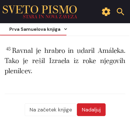
SVETO PISMO
STARA IN NOVA ZAVEZA
Prva Samuelova knjiga
48
Ravnal je hrabro in udaril Amáleka.
Tako je rešil Izraela iz roke njegovih
plenilcev.
Na začetek knjige
Nadaljuj