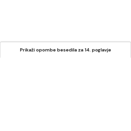
Prikaži
opombe besedila
za
14
. poglavje