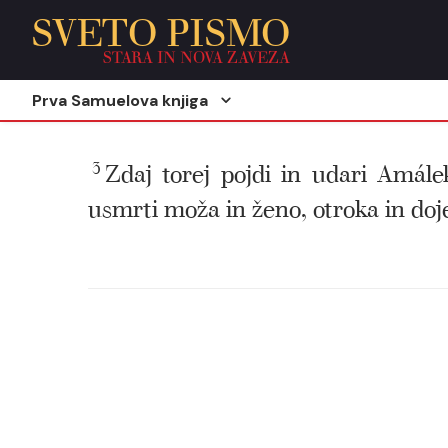
SVETO PISMO
STARA IN NOVA ZAVEZA
Prva Samuelova knjiga
3
Zdaj torej pojdi in udari Amále
usmrti moža in ženo, otroka in doje