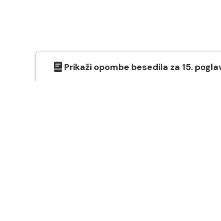
Prikaži
opombe besedila
za
15
. pogla
O SVETEM PISMU