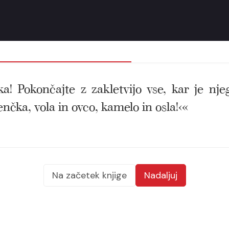
ka! Pokončajte z zakletvijo vse, kar je n
nčka, vola in ovco, kamelo in osla!‹«
Na začetek knjige
Nadaljuj