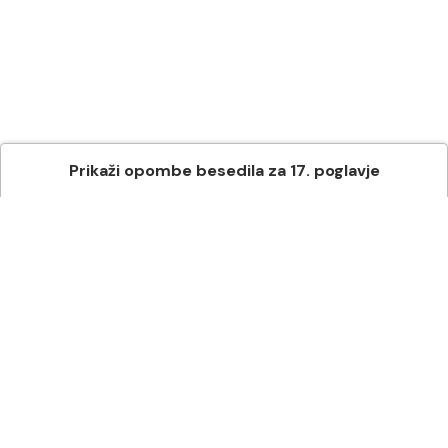
Prikaži
opombe besedila
za
17
. poglavje