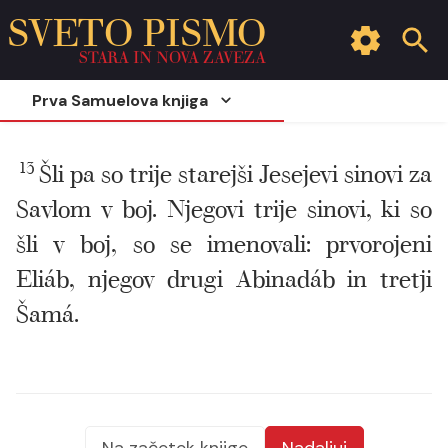
SVETO PISMO
STARA IN NOVA ZAVEZA
Prva Samuelova knjiga
13
Šli pa so trije starejši Jesejevi sinovi za
Savlom v boj. Njegovi trije sinovi, ki so
šli v boj, so se imenovali: prvorojeni
Eliáb, njegov drugi Abinadáb in tretji
Šamá.