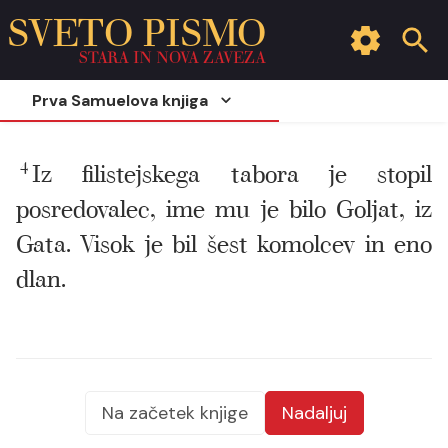
SVETO PISMO
STARA IN NOVA ZAVEZA
Prva Samuelova knjiga
4
Iz filistejskega tabora je stopil
posredovalec, ime mu je bilo Goljat, iz
Gata. Visok je bil šest komolcev in eno
dlan.
Na začetek knjige
Nadaljuj