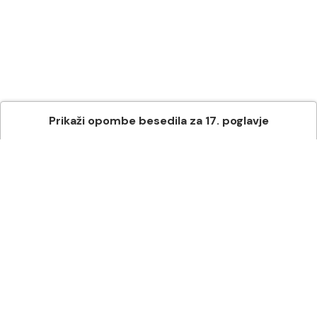
Prikaži
opombe besedila
za
17
. poglavje