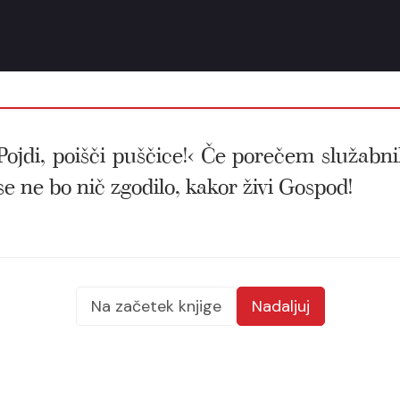
›Pojdi, poišči puščice!‹ Če porečem služabni
n se ne bo nič zgodilo, kakor živi Gospod!
Na začetek knjige
Nadaljuj