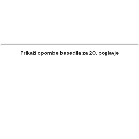
Prikaži
opombe besedila
za
20
. poglavje