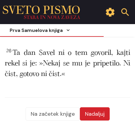
SVETO PISMO
STARA IN NOVA ZAVEZA
Prva Samuelova knjiga
26
Ta dan Savel ni o tem govoril, kajti
rekel si je: »Nekaj se mu je pripetilo. Ni
čist, gotovo ni čist.«
Na začetek knjige
Nadaljuj