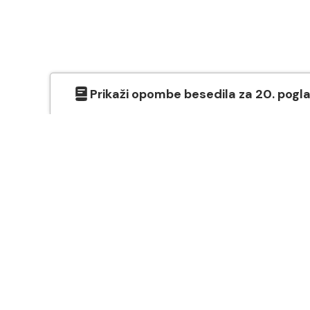
Prikaži
opombe besedila
za
20
. pogl
O SVETEM PISMU