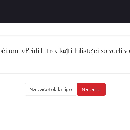
čilom: »Pridi hitro, kajti Filistejci so vdrli v
Na začetek knjige
Nadaljuj