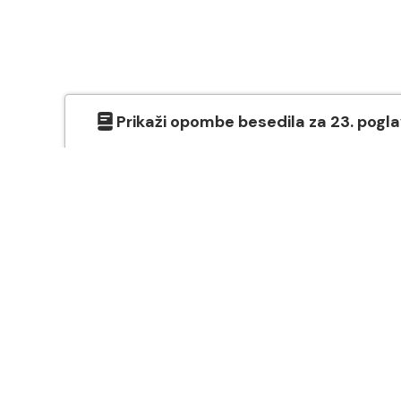
Prikaži
opombe besedila
za
23
. pogl
O SVETEM PISMU