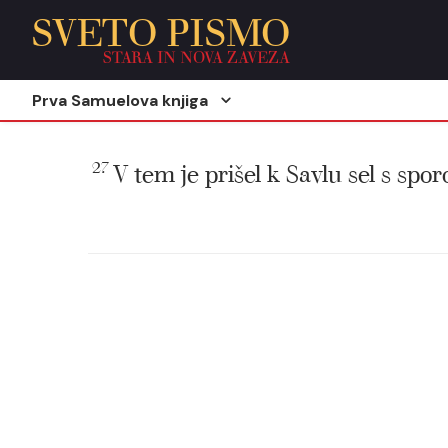
SVETO PISMO
STARA IN NOVA ZAVEZA
Prva Samuelova knjiga
27
V tem je prišel k Savlu sel s sporo