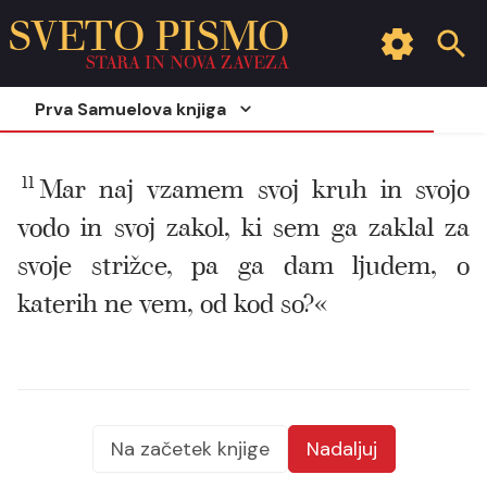
SVETO PISMO
STARA IN NOVA ZAVEZA
Prva Samuelova knjiga
11
Mar naj vzamem svoj kruh in svojo
vodo in svoj zakol, ki sem ga zaklal za
svoje strižce, pa ga dam ljudem, o
katerih ne vem, od kod so?«
Na začetek knjige
Nadaljuj