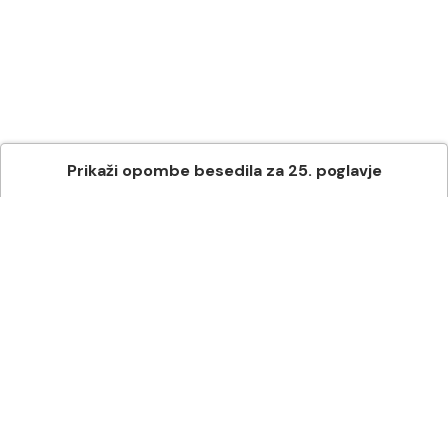
Prikaži
opombe besedila
za
25
. poglavje