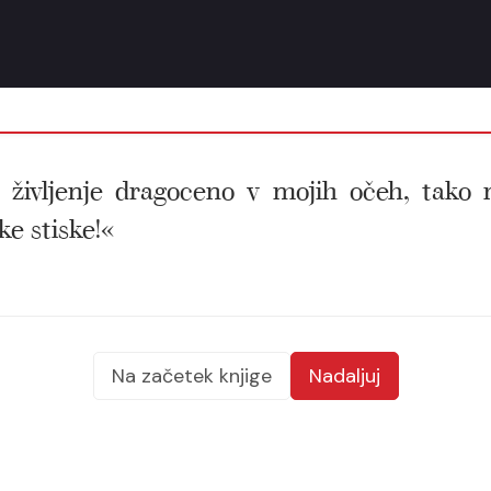
je življenje dragoceno v mojih očeh, tako
ke stiske!«
Na začetek knjige
Nadaljuj