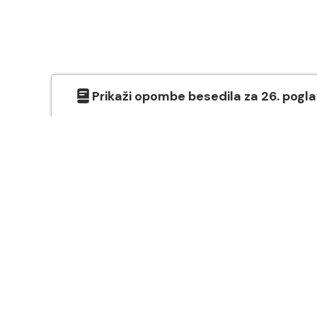
Prikaži
opombe besedila
za
26
. pogl
O SVETEM PISMU