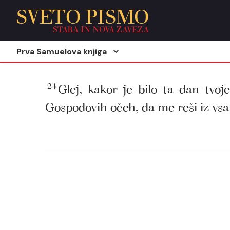
SVETO PISMO
STARA IN NOVA ZAVEZA
Prva Samuelova knjiga
24
Glej, kakor je bilo ta dan tvo
Gospodovih očeh, da me reši iz vsa