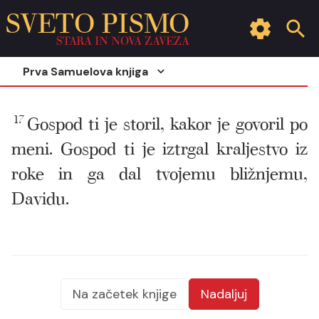
SVETO PISMO
STARA IN NOVA ZAVEZA
Prva Samuelova knjiga
17
Gospod ti je storil, kakor je govoril po
meni. Gospod ti je iztrgal kraljestvo iz
roke in ga dal tvojemu bližnjemu,
Davidu.
Na začetek knjige
Nadaljuj