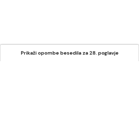
Prikaži
opombe besedila
za
28
. poglavje