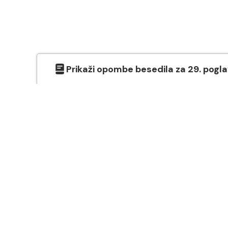
Prikaži
opombe besedila
za
29
. pogl
O SVETEM PISMU