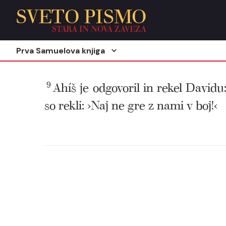
SVETO PISMO
STARA IN NOVA ZAVEZA
Prva Samuelova knjiga
9
Ahíš je odgovoril in rekel Davidu:
so rekli: ›Naj ne gre z nami v boj!‹