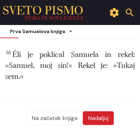
SVETO PISMO
STARA IN NOVA ZAVEZA
Prva Samuelova knjiga
16
Éli je poklical Samuela in rekel:
»Samuel, moj sin!« Rekel je: »Tukaj
sem.«
Na začetek knjige
Nadaljuj