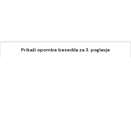
Prikaži
opombe besedila
za
3
. poglavje