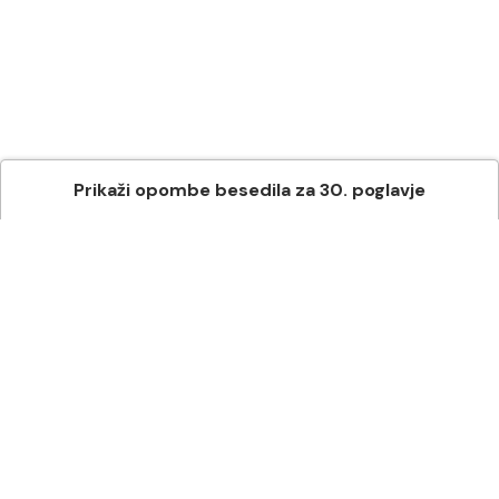
Prikaži
opombe besedila
za
30
. poglavje