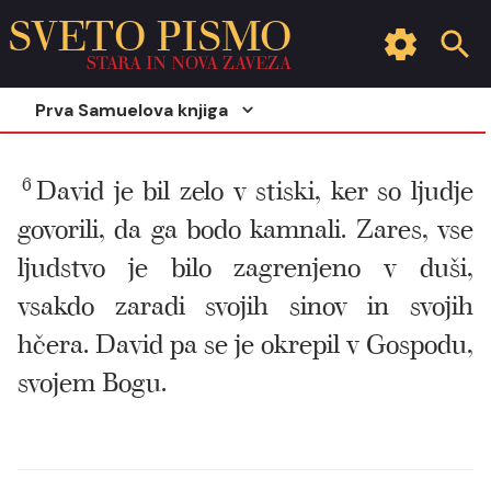
SVETO PISMO
STARA IN NOVA ZAVEZA
Prva Samuelova knjiga
6
David je bil zelo v stiski, ker so ljudje
govorili, da ga bodo kamnali. Zares, vse
ljudstvo je bilo zagrenjeno v duši,
vsakdo zaradi svojih sinov in svojih
hčera. David pa se je okrepil v Gospodu,
svojem Bogu.