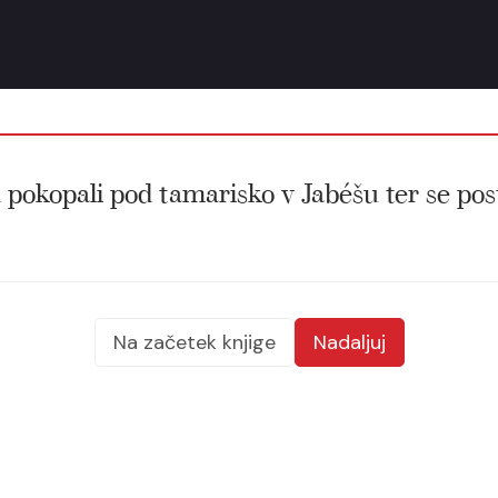
ih pokopali pod tamarisko v Jabéšu ter se pos
Na začetek knjige
Nadaljuj