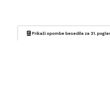
Prikaži
opombe besedila
za
31
. pogla
O SVETEM PISMU