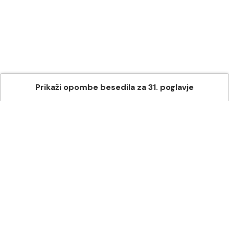
Prikaži
opombe besedila
za
31
. poglavje