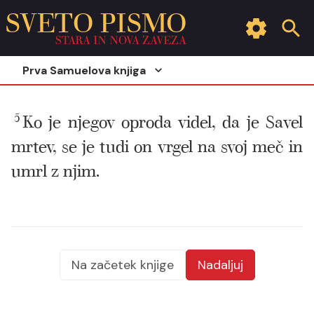
SVETO PISMO
STARA IN NOVA ZAVEZA
Prva Samuelova knjiga
5
Ko je njegov oproda videl, da je Savel
mrtev, se je tudi on vrgel na svoj meč in
umrl z njim.
Na začetek knjige
Nadaljuj