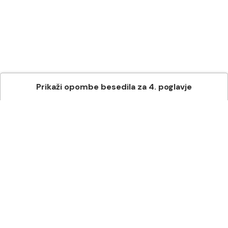
Prikaži
opombe besedila
za
4
. poglavje