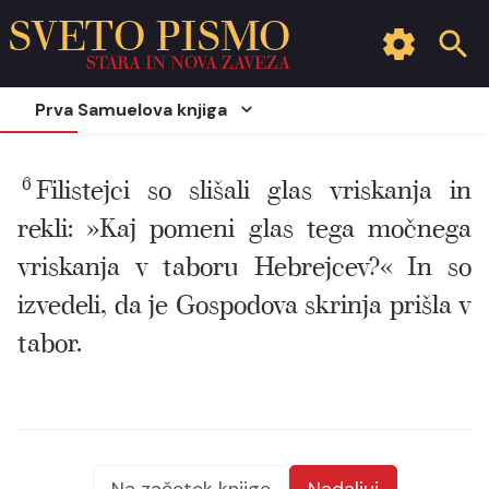
SVETO PISMO
STARA IN NOVA ZAVEZA
Prva Samuelova knjiga
6
Filistejci so slišali glas vriskanja in
rekli: »Kaj pomeni glas tega močnega
vriskanja v taboru Hebrejcev?« In so
izvedeli, da je Gospodova skrinja prišla v
tabor.