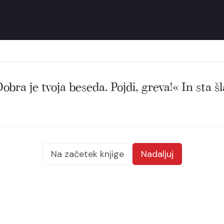
bra je tvoja beseda. Pojdi, greva!« In sta šl
Na začetek knjige
Nadaljuj