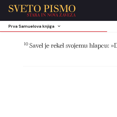
SVETO PISMO
STARA IN NOVA ZAVEZA
Prva Samuelova knjiga
10
Savel je rekel svojemu hlapcu: »Do