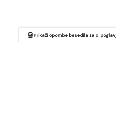
Prikaži
opombe besedila
za
9
. poglav
O SVETEM PISMU