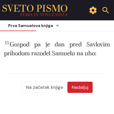
SVETO PISMO
STARA IN NOVA ZAVEZA
Prva Samuelova knjiga
15
Gospod pa je dan pred Savlovim
prihodom razodel Samuelu na uho:
Na začetek knjige
Nadaljuj