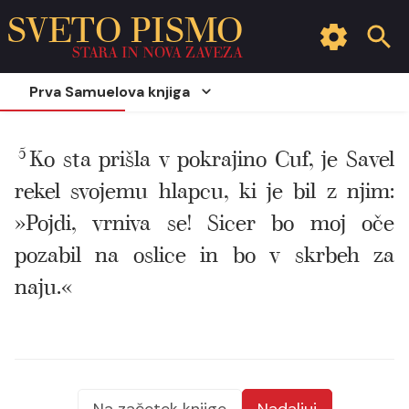
SVETO PISMO
STARA IN NOVA ZAVEZA
Prva Samuelova knjiga
5
Ko sta prišla v pokrajino Cuf, je Savel
rekel svojemu hlapcu, ki je bil z njim:
»Pojdi, vrniva se! Sicer bo moj oče
pozabil na oslice in bo v skrbeh za
naju.«